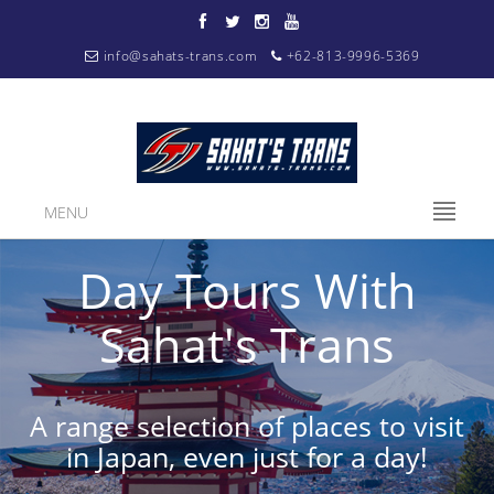
info@sahats-trans.com
+62-813-9996-5369
MENU
Day Tours With
Sahat's Trans
A range selection of places to visit
in Japan, even just for a day!