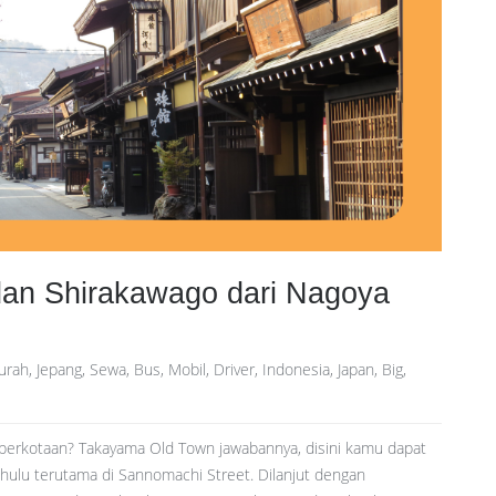
an Shirakawago dari Nagoya
ah, Jepang, Sewa, Bus, Mobil, Driver, Indonesia, Japan, Big,
perkotaan? Takayama Old Town jawabannya, disini kamu dapat
ulu terutama di Sannomachi Street. Dilanjut dengan