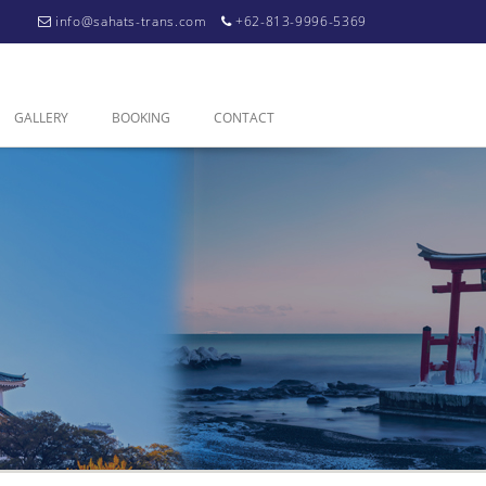
info@sahats-trans.com
+62-813-9996-5369
GALLERY
BOOKING
CONTACT