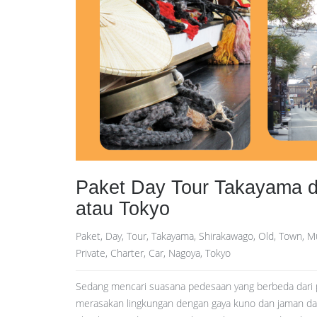
Paket Day Tour Takayama d
atau Tokyo
Paket, Day, Tour, Takayama, Shirakawago, Old, Town, Mur
Private, Charter, Car, Nagoya, Tokyo
Sedang mencari suasana pedesaan yang berbeda dari 
merasakan lingkungan dengan gaya kuno dan jaman dah