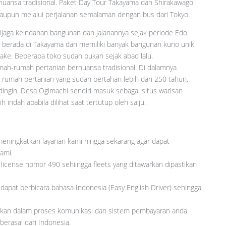
uansa tradisional. Paket Day Tour Takayama dan Shirakawago
ataupun melalui perjalanan semalaman dengan bus dari Tokyo.
ijaga keindahan bangunan dan jalanannya sejak periode Edo
 berada di Takayama dan memiliki banyak bangunan kuno unik
ake. Beberapa toko sudah bukan sejak abad lalu.
mah-rumah pertanian bernuansa tradisional. Di dalamnya
umah pertanian yang sudah bertahan lebih dari 250 tahun,
ingin. Desa Ogimachi sendiri masuk sebagai situs warisan
 indah apabila dilihat saat tertutup oleh salju.
meningkatkan layanan kami hingga sekarang agar dapat
ami.
icense nomor 490 sehiingga fleets yang ditawarkan dipastikan
 dapat berbicara bahasa Indonesia (Easy English Driver) sehingga
kan dalam proses komunikasi dan sistem pembayaran anda.
berasal dari Indonesia.