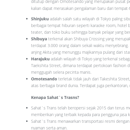
ditutup dengan Omotesando yang merupakan pusat perb
kalian dapat merasakan pengalaman baru dari tempat-t
Shinjuku
adalah salah satu wilayah di Tokyo paling si
berbagai tempat hiburan seperti karaoke room, hotel bars
teater, dan toko buku sehingga banyak pelajar yang be
Shibuya
terkenal akan Shibuya Crossing yang merupak
terdapat 3.000 orang dalam sekali waktu menyebrang. S
anjing Akita yang menunggu majikannya pulang dari st
Harajuku
adalah wilayah di Tokyo yang terkenal sebag
Taekshita Street, dimana terdapat pertokoan fashion 
menggugah selera pecinta manis.
Omotesando
terletak tidak jauh dari Takeshita Stre
atas berbagai brand dunia. Terdapat juga perkantoran
Kenapa Sahat`s Trasns?
Sahat`s Trans telah beropersi sejak 2015 dan terus m
memberikan yang terbaik kepada para pengguna jasa k
Sahat`s Trans menawarkan transportasi resmi dengan 
nyaman serta aman.