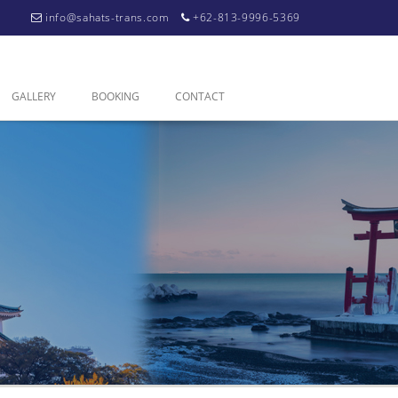
info@sahats-trans.com
+62-813-9996-5369
GALLERY
BOOKING
CONTACT