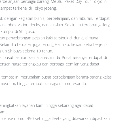
elanjaan berbagai barang. Melalui Paket Day Tour Tokyo ini
empat terkenal di Tokyo Jepang.
buk dengan kegiatan bisnis, perbelanjaan, dan hiburan. Terdapat
, obesrvation decks, dan lain-lain. Selain itu terdapat gallery,
rkumpul di Shinjuku.
an penyebrangan pejalan kaki tersibuk di dunia, dimana
elain itu terdapat juga patung Hachiko, hewan setia berjenis
asiun Shibuya selama 10 tahun.
ai pusat fashion kasual anak muda. Pusat areanya terdapat di
dengan harga terjangkau dan berbagai cemilan yang dapat
et, tempat ini merupakan pusat perbelanjaan barang-barang kelas
, museum, hingga tempat olahraga di omotesando.
eningkatkan layanan kami hingga sekarang agar dapat
ami.
license nomor 490 sehingga fleets yang ditawarkan dipastikan