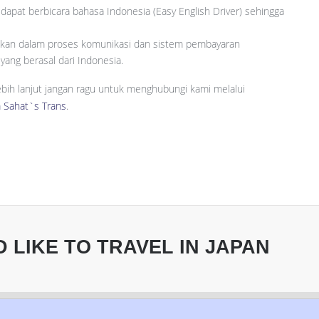
 dapat berbicara bahasa Indonesia (Easy English Driver) sehingga
hkan dalam proses komunikasi dan sistem pembayaran
yang berasal dari Indonesia.
lebih lanjut jangan ragu untuk menghubungi kami melalui
 Sahat`s Trans
.
LIKE TO TRAVEL IN JAPAN