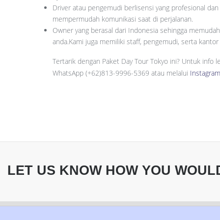
Driver atau pengemudi berlisensi yang profesional dan
mempermudah komunikasi saat di perjalanan.
Owner yang berasal dari Indonesia sehingga memuda
anda.Kami juga memiliki staff, pengemudi, serta kantor 
Tertarik dengan Paket Day Tour Tokyo ini? Untuk info 
WhatsApp (+62)813-9996-5369 atau melalui
Instagram
LET US KNOW HOW YOU WOULD 