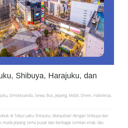
uku, Shibuya, Harajuku, dan
ajuku, Omotesando, Sewa, Bus, Jepang, Mobil, Driver, Indonesia,
g sibuk di Tokyo yaitu Shinjuku, dilanjutkan dengan Shibuya dan
 muda Jepang serta pusat dari berbagai cemilan enak, lalu